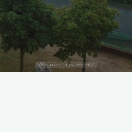
Strona
KLUBY I STOWARZYSZENIA
domowa
Klub zajmuje się planowaniem i organizowaniem życia
sportowego dzieci i młodzieży, angażuje uczniów do
różnorodnych form aktywności ruchowej, organizuje zajęcia
sportowe i zajmuje się działalnością sportową ze
szczególnym uwzględnieniem jej funkcji zdrowotnej i
wychowawczej. Prezes Zenon Rosiński.