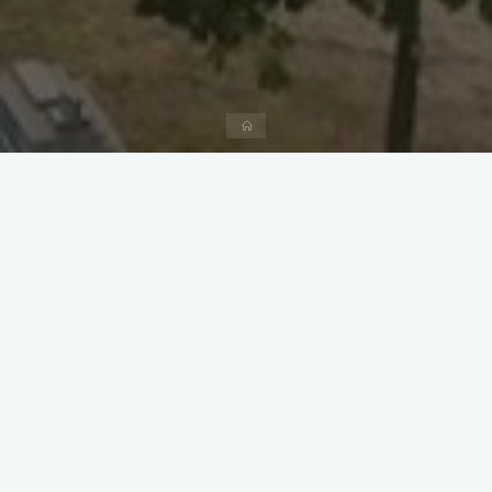
Strona
domowa
KRĘGIELNIA w OŚRODKU SPORTU I REKREACJI w
BRODNICY POLECA SIĘ ODWIEDZAJĄCYM!
Gra w kręgle to sport, który bardzo szybko zdobywa sobie
popularność wśród milionów ludzi na całym świecie. Jest to
nieskomplikowana gra, która nie wymaga szczególnych
zdolności by zacząć grać i czerpać z tego wiele przyjemności.
Gra w kręgle to doskonały sposób na aktywny wypoczynek
po pracy i ponowne naładowanie się energią. To także okazja
by zabrać ze sobą rodzinę i zasmakować sportowych emocji.
To także sposób by spędzić trochę czasu wraz ze znajomymi
w sposób inny niż zwykle. Wreszcie, kręgle, to pasja i