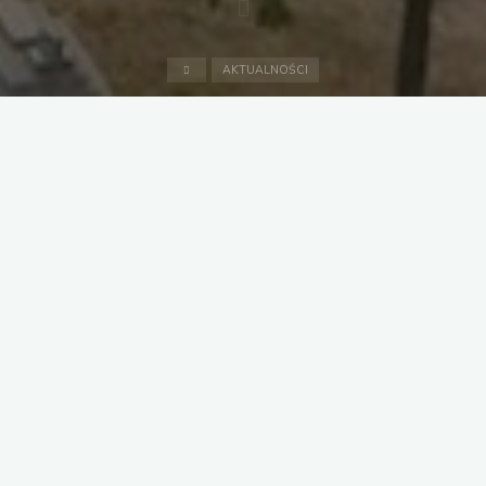
Strona
AKTUALNOŚCI
domowa
AKTUALNOŚCI
KALENDARZ
KALENDARZ WYDARZEŃ
LIPIEC 2026
OSiR
03.07.2026, 18:14
"KALENDARZ
Więcej
WYDARZEŃ
LIPIEC
2026"